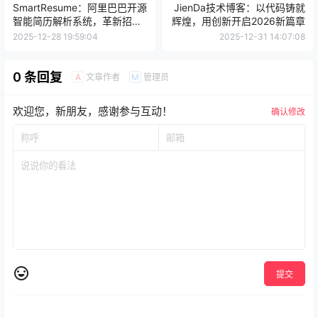
SmartResume：阿里巴巴开源
JienDa技术博客：以代码铸就
智能简历解析系统，革新招聘
辉煌，用创新开启2026新篇章
文档处理效率
2025-12-28 19:59:04
2025-12-31 14:07:08
0 条回复
文章作者
管理员
A
M
欢迎您，新朋友，感谢参与互动！
确认修改
提交