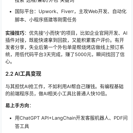
搜索“远程/兼职/外包”关键词
国际平台：Upwork、Fiverr，主攻Web开发、自动化
脚本、小程序搭建等刚需任务
实操技巧
：优先接“小而快”的项目，比如企业官网开发、AI
插件对接，既能快速拿到回款，又能积累客户评价。有开
发者分享，失业后第一个外包单是帮烧烤店做线上预订系
统，用低代码平台3天完成，赚了5000元，瞬间找回了信
心。
2.2 AI工具变现
与其担忧AI抢工作，不如利用AI帮自己赚钱。有编程基础
的前端程序员，做AI相关小工具比普通人快10倍。
易上手方向
：
用ChatGPT API+LangChain开发客服机器人、PDF问
答工具