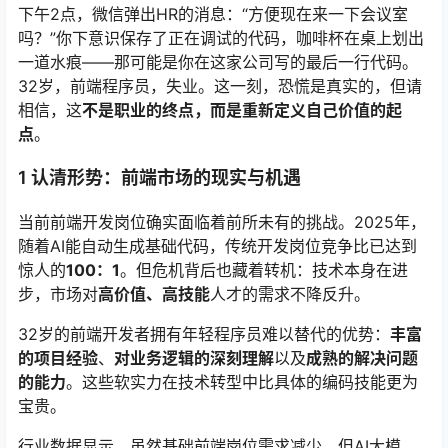
下午2点，微信弹出HR的消息：“方便现在来一下会议室
吗？”你下意识保存了正在调试的代码，咖啡杯在桌上划出
一道水痕——那可能是你在这家公司写的最后一行代码。
32岁，前端程序员，失业。这一刻，恐慌是真实的，但请
相信，这
不是职业的终点，而是重新定义自己价值的起
点
。
1 认清形势：前端市场的现实与机遇
当前前端开发岗位确实面临着前所未有的挑战。2025年，
随着AI能自动生成基础代码，传统开发岗位竞争比已达到
惊人的
100：1
。但危机背后也藏着转机：技术本身在进
步，市场对
高价值、高技能
人才的需求不降反升。
32岁的前端开发者拥有年轻程序员难以替代的优势：
丰富
的项目经验
、
对业务逻辑的深刻理解
以及
成熟的解决问题
的能力
。这些软实力在技术转型中比具体的编码技能更为
宝贵。
行业数据显示，虽然基础前端岗位需求减少，但AI大模