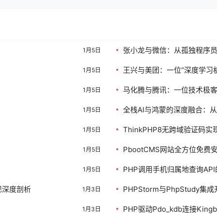
张小龙与微信：从孤独程序员
1月5日
王兴与美团：一位“深度学习
1月5日
马化腾与腾讯：一位技术极
1月5日
全栈AI与鸿蒙的深度融合：
1月5日
ThinkPHP8无跨域验证码实
1月5日
PbootCMS网站全方位免费
1月5日
PHP调用手机归属地查询AP
1月5日
实现深度剖析
PHPStorm与PhpStudy
1月3日
PHP驱动Pdo_kdb连接K
1月3日