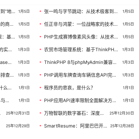
到“地
张一鸣与字节跳动：从技术极客到流
1月5日
1月5日
量帝国的构建者
客的商业
任正非与鸿蒙：一位战略家的技术主
1月5日
1月5日
权战役与生态哲学
现：基
PHP生成赛博像素风头像：从技术原
1月5日
1月5日
决方案
理到完整实现
I的实现
农贸市场管理系统：基于ThinkPHP
1月3日
1月3日
与Laravel的框架选型与实现深度剖
ase数
ThinkPHP 8与phpMyAdmin兼容性
析
1月3日
1月3日
深度指南
深度解决方案：从错误分析到系统化
源排查到
PHP调用车牌查询车辆信息API完整
部署
1月3日
1月3日
指南
什么能
程序员的悲哀，是什么？
1月1日
1月1日
S与
PHP应用API速率限制全面解决方
1月1日
1月1日
案：从429错误处理到生产环境实践
员
万物智联的数字基石：深度解
25年12月31日
25年12月30日
析OpenHarmony的架构理念
品
SmartResume：阿里巴巴开
与生态价值
25年12月29日
25年12月28日
源智能简历解析系统，革新招
聘文档处理效率