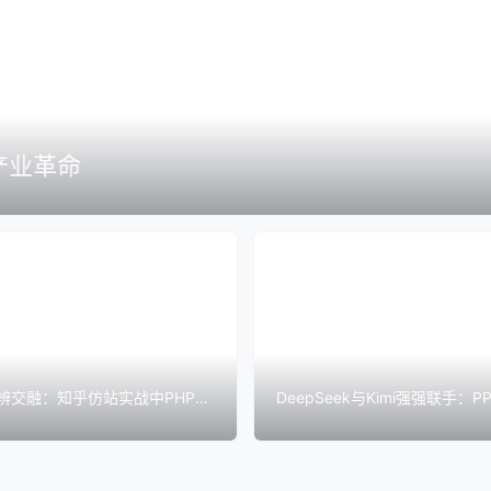
到产业革命
辨交融：知乎仿站实战中PHP框
DeepSeek与Kimi强强联手：
方略
省时间