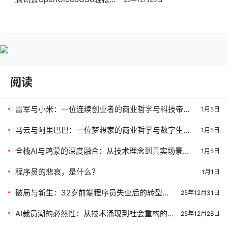
建WordPress博客
阅读
雷军与小米：一位连续创业者的商业哲学与科技帝国
1月5日
构建之路
马云与阿里巴巴：一位梦想家的商业哲学与数字生态
1月5日
构建之路
全栈AI与鸿蒙的深度融合：从技术理念到真实场景的
1月5日
实践之路
程序员的悲哀，是什么？
1月1日
破局与新生：32岁前端程序员失业后的转型路
25年12月31日
径指南
AI裁员潮的必然性：从技术涌现到社会重构的深
25年12月28日
度解析