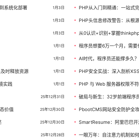
分析到系统化部署
PHP从入门到精通：一站式
1月3日
PHP头信息修改警告：从根
1月3日
从0认识+识别+掌握thinkp
1月3日
程序员想要6万一个月，需要
1月1日
AI时代，程序员还能撑多久？
1月1日
未及时释放资源
PHP安全实战：深入剖析XS
1月1日
境实践
PHP 与 Web 服务器权限不
1月1日
外的文件
破局与新生：32岁前端程序
25年12月31日
生态价值
PbootCMS网站安全防护
25年12月30日
述
SmartResume：阿里
25年12月30日
一眼万年：自注意力机制如何
25年12月28日