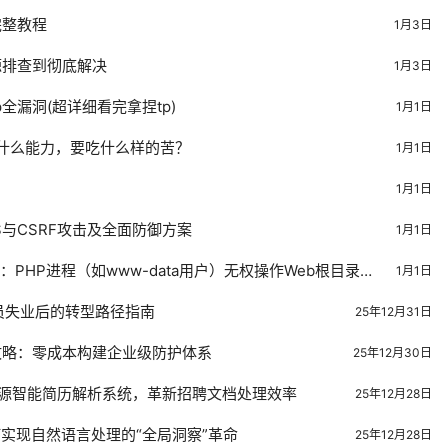
完整教程
1月3日
源排查到彻底解决
1月3日
hp全漏洞(超详细看完拿捏tp)
1月1日
什么能力，要吃什么样的苦？
1月1日
1月1日
S与CSRF攻击及全面防御方案
1月1日
符：PHP进程（如www-data用户）无权操作Web根目录以
1月1日
员失业后的转型路径指南
25年12月31日
全攻略：零成本构建企业级防护体系
25年12月30日
巴巴开源智能简历解析系统，革新招聘文档处理效率
25年12月28日
实现自然语言处理的“全局洞察”革命
25年12月28日