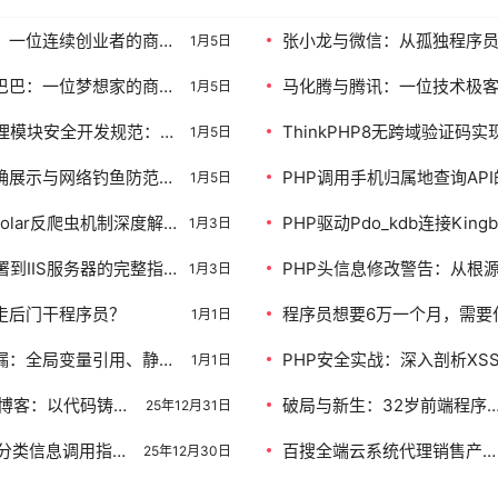
：一位连续创业者的商业
张小龙与微信：从孤独程序员
1月5日
帝国构建之路
球观察者”的产品哲学之路
巴巴：一位梦想家的商业
马化腾与腾讯：一位技术极
1月5日
生态构建之路
哲学与数字帝国构建之路
管理模块安全开发规范：上
ThinkPHP8无跨域验证码实
1月5日
滤机制详解
于API+Cache缓存的完整解
确展示与网络钓鱼防范：
PHP调用手机归属地查询AP
1月5日
度实践
方法
Scholar反爬虫机制深度解
PHP驱动Pdo_kdb连接Kingb
1月3日
决方案
据库全攻略：从零到实战的
署到IIS服务器的完整指
PHP头信息修改警告：从根
1月3日
彻底解决
走后门干程序员？
程序员想要6万一个月，需要
1月1日
力，要吃什么样的苦？
漏：全局变量引用、静态
PHP安全实战：深入剖析XS
1月1日
命周期对象中未及时释放
CSRF攻击及全面防御方案
技术博客：以代码铸就
破局与新生：32岁前端程序
25年12月31日
开启2026新篇章
失业后的转型路径指南
ss分类信息调用指
百搜全端云系统代理销售产
25年12月30日
类ID精准获取名称
报告