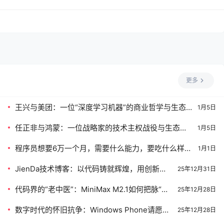
更多
王兴与美团：一位“深度学习机器”的商业哲学与生态
1月5日
帝国构建之路
任正非与鸿蒙：一位战略家的技术主权战役与生态哲
1月5日
学
程序员想要6万一个月，需要什么能力，要吃什么样的
1月1日
苦？
JienDa技术博客：以代码铸就辉煌，用创新开
25年12月31日
启2026新篇章
代码界的“老中医”：MiniMax M2.1如何把脉“祖
25年12月28日
传屎山”并开出精准药方
数字时代的怀旧抗争：Windows Phone请愿背
25年12月28日
后的集体记忆与市场多元化的呼唤