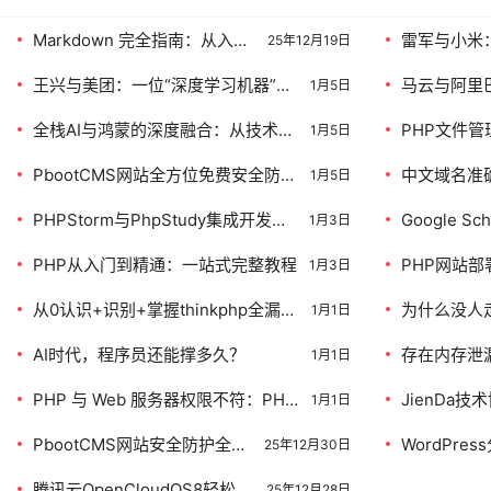
Markdown 完全指南：从入门
雷军与小米
25年12月19日
到精通
哲学与科技
王兴与美团：一位“深度学习机器”的
马云与阿里
1月5日
商业哲学与生态帝国构建之路
哲学与数字
全栈AI与鸿蒙的深度融合：从技术理
PHP文件
1月5日
念到真实场景的实践之路
传与显示过
PbootCMS网站全方位免费安全防护
中文域名准
1月5日
指南
PHP技术深
PHPStorm与PhpStudy集成开发环
Google 
1月3日
境搭建实战
析与PHP解
PHP从入门到精通：一站式完整教程
PHP网站部
1月3日
南
从0认识+识别+掌握thinkphp全漏洞
为什么没人
1月1日
(超详细看完拿捏tp)
AI时代，程序员还能撑多久？
存在内存泄
1月1日
变量或长生
PHP 与 Web 服务器权限不符：PHP
JienDa
资源
1月1日
进程（如www-data用户）无权操作
辉煌，用创新
PbootCMS网站安全防护全攻
WordPre
Web根目录以外的文件
25年12月30日
略：零成本构建企业级防护体
南：基于分
腾讯云OpenCloudOS8轻松搭
系
与描述
25年12月28日