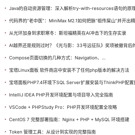
Java的自动资源管理：深入解析try-with-resources语句的
代码界的“老中医”：MiniMax M2.1如何把脉“祖传屎山”并开出
从光环加身到求职寒冬：斯坦福精英在AI冲击下的生存实录
AI越界还是规则过时？《光与影：33号远征队》奖项被撤背后
Compose页面切换的几种方式：Navigation、
NavigationBar+HorizontalPager，会导致LaunchedEffect
宝塔Linux面板 软件商店中安装不了任何php版本的解决方法
宝塔面板PHP7.4环境下SQL Server扩展安装与ThinkPHP配
IntelliJ IDEA PHP开发环境配置与项目导入完全指南
VSCode + PHPStudy Pro：PHP开发环境配置全攻略
CentOS 7 完整部署指南：Nginx + PHP + MySQL 环境搭建
Token 管理工具：从设计到实现的完整指南