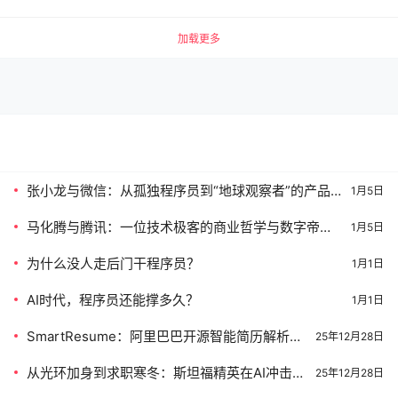
加载更多
张小龙与微信：从孤独程序员到“地球观察者”的产品
1月5日
哲学之路
马化腾与腾讯：一位技术极客的商业哲学与数字帝国
1月5日
构建之路
为什么没人走后门干程序员？
1月1日
AI时代，程序员还能撑多久？
1月1日
SmartResume：阿里巴巴开源智能简历解析系
25年12月28日
统，革新招聘文档处理效率
从光环加身到求职寒冬：斯坦福精英在AI冲击下
25年12月28日
的生存实录