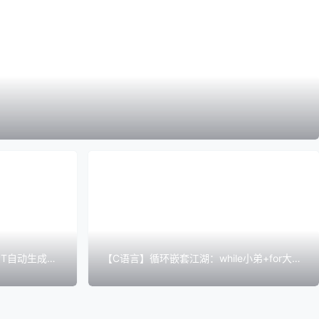
PPT自动生成很
【C语言】循环嵌套江湖：while小弟+for大哥
带你开启封神之路